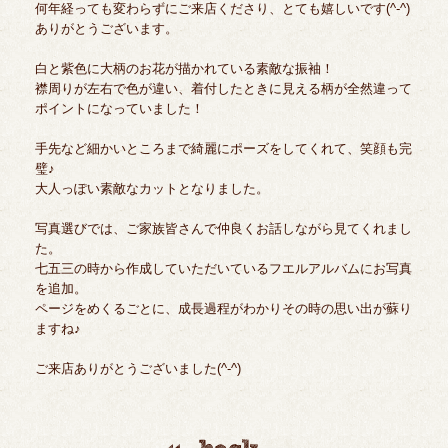
何年経っても変わらずにご来店くださり、とても嬉しいです(^-^)
ありがとうございます。
白と紫色に大柄のお花が描かれている素敵な振袖！
襟周りが左右で色が違い、着付したときに見える柄が全然違って
ポイントになっていました！
手先など細かいところまで綺麗にポーズをしてくれて、笑顔も完
璧♪
大人っぽい素敵なカットとなりました。
写真選びでは、ご家族皆さんで仲良くお話しながら見てくれまし
た。
七五三の時から作成していただいているフエルアルバムにお写真
を追加。
ページをめくるごとに、成長過程がわかりその時の思い出が蘇り
ますね♪
ご来店ありがとうございました(^-^)