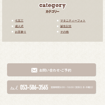
七五三
マタニティーフォト
成人式
誕生記念
お宮参り
その他