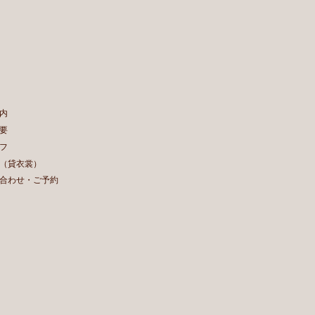
内
要
フ
（貸衣裳）
合わせ・ご予約