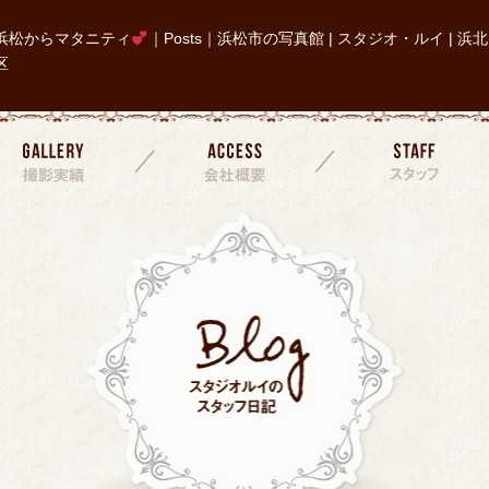
浜松からマタニティ
｜Posts｜浜松市の写真館 | スタジオ・ルイ | 浜北
区
撮影実績
会社概要