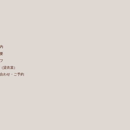
内
要
フ
（貸衣裳）
合わせ・ご予約