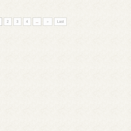
2
3
4
...
＞
Last