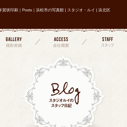
年賀状印刷｜Posts｜浜松市の写真館 | スタジオ・ルイ | 浜北区
撮影実績
会社概要