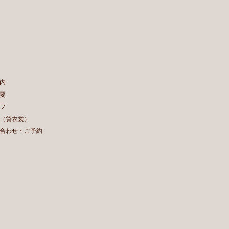
内
要
フ
（貸衣裳）
合わせ・ご予約