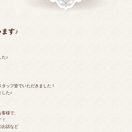
ます♪
た♪
スタッフ皆でいただきました！
した♪
お客様で、
す！
のお話など