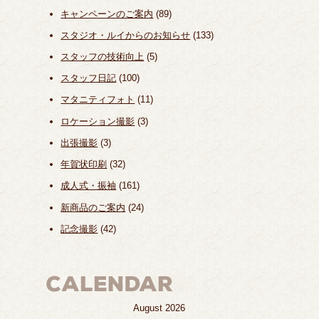
キャンペーンのご案内
(89)
スタジオ・ルイからのお知らせ
(133)
スタッフの技術向上
(5)
スタッフ日記
(100)
マタニティフォト
(11)
ロケーション撮影
(3)
出張撮影
(3)
年賀状印刷
(32)
成人式・振袖
(161)
新商品のご案内
(24)
記念撮影
(42)
August 2026