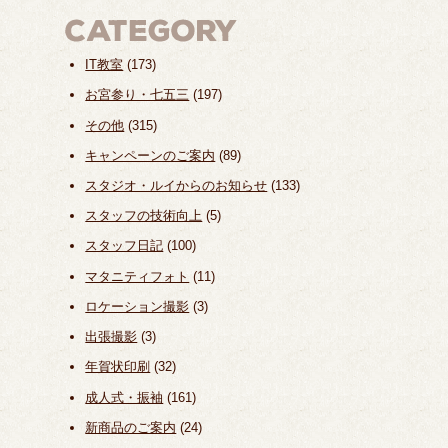
IT教室
(173)
お宮参り・七五三
(197)
その他
(315)
キャンペーンのご案内
(89)
スタジオ・ルイからのお知らせ
(133)
スタッフの技術向上
(5)
スタッフ日記
(100)
マタニティフォト
(11)
ロケーション撮影
(3)
出張撮影
(3)
年賀状印刷
(32)
成人式・振袖
(161)
新商品のご案内
(24)