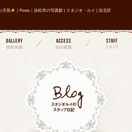
お天気
｜Posts｜浜松市の写真館 | スタジオ・ルイ | 浜北区
撮影実績
会社概要