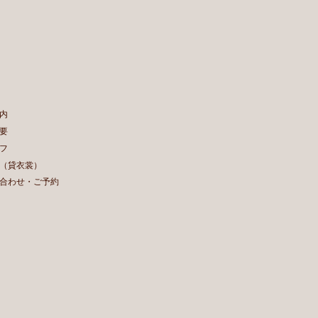
内
要
フ
（貸衣裳）
合わせ・ご予約