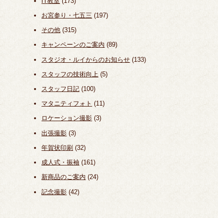
IT教室
(173)
お宮参り・七五三
(197)
その他
(315)
キャンペーンのご案内
(89)
スタジオ・ルイからのお知らせ
(133)
スタッフの技術向上
(5)
スタッフ日記
(100)
マタニティフォト
(11)
ロケーション撮影
(3)
出張撮影
(3)
年賀状印刷
(32)
成人式・振袖
(161)
新商品のご案内
(24)
記念撮影
(42)