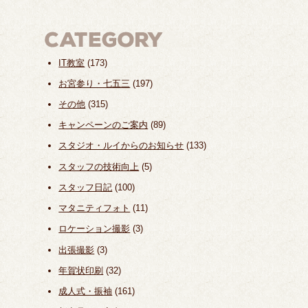
IT教室
(173)
お宮参り・七五三
(197)
その他
(315)
キャンペーンのご案内
(89)
スタジオ・ルイからのお知らせ
(133)
スタッフの技術向上
(5)
スタッフ日記
(100)
マタニティフォト
(11)
ロケーション撮影
(3)
出張撮影
(3)
年賀状印刷
(32)
成人式・振袖
(161)