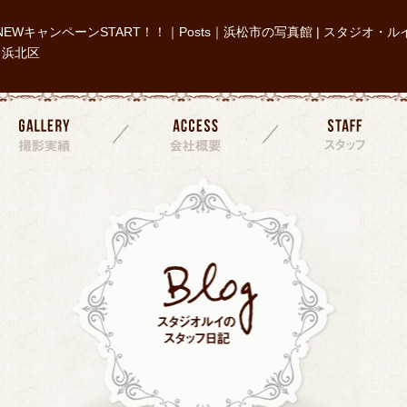
NEWキャンペーンSTART！！｜Posts｜浜松市の写真館 | スタジオ・ル
| 浜北区
撮影実績
会社概要