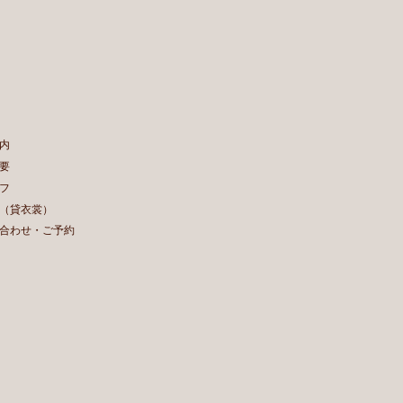
内
要
フ
（貸衣裳）
合わせ・ご予約