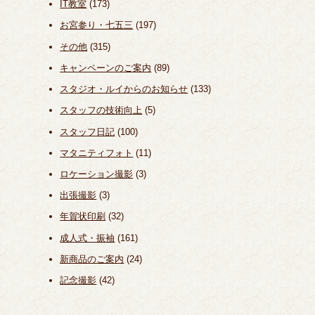
IT教室
(173)
お宮参り・七五三
(197)
その他
(315)
キャンペーンのご案内
(89)
スタジオ・ルイからのお知らせ
(133)
スタッフの技術向上
(5)
スタッフ日記
(100)
マタニティフォト
(11)
ロケーション撮影
(3)
出張撮影
(3)
年賀状印刷
(32)
成人式・振袖
(161)
新商品のご案内
(24)
記念撮影
(42)