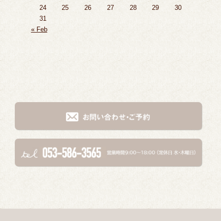
24
25
26
27
28
29
30
31
« Feb