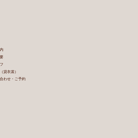
内
要
フ
（貸衣裳）
合わせ・ご予約