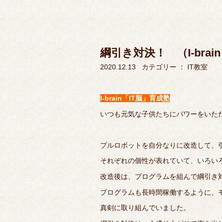
綱引き対決！ （I-brai
2020.12.13
カテゴリー ：
IT教室
I-brain「IT脳」育成塾
いつも元気な子供たちにパワーをいた
プルロボットを自分なりに改造して、
それぞれの個性が表れていて、いろい
改造後は、プログラムを組んで綱引き対
プログラムも長時間稼働するように、
真剣に取り組んでいました。