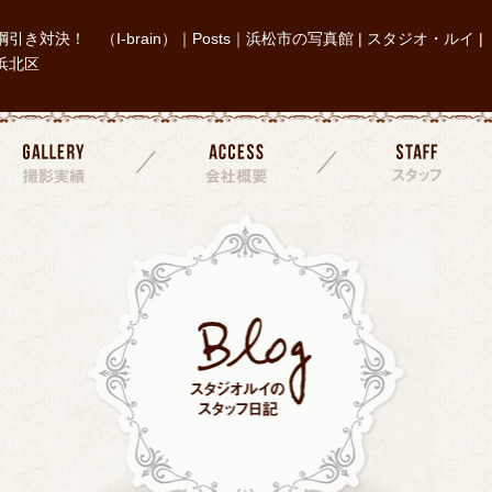
綱引き対決！ （I-brain）｜Posts｜浜松市の写真館 | スタジオ・ルイ |
浜北区
撮影実績
会社概要