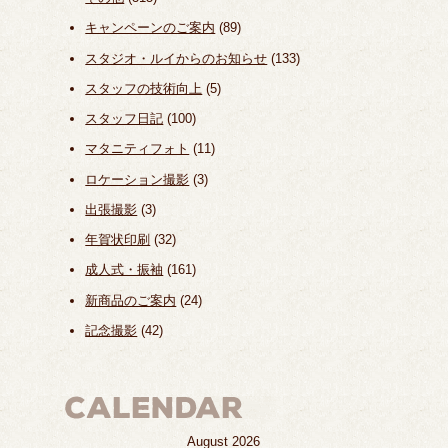
キャンペーンのご案内
(89)
スタジオ・ルイからのお知らせ
(133)
スタッフの技術向上
(5)
スタッフ日記
(100)
マタニティフォト
(11)
ロケーション撮影
(3)
出張撮影
(3)
年賀状印刷
(32)
成人式・振袖
(161)
新商品のご案内
(24)
記念撮影
(42)
August 2026