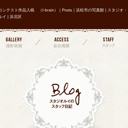
コンテスト作品入稿 （I-brain）｜Posts｜浜松市の写真館 | スタジオ・
ルイ | 浜北区
撮影実績
会社概要