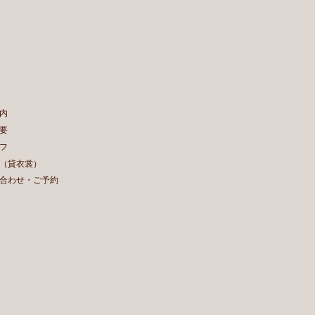
内
要
フ
（貸衣裳）
合わせ・ご予約