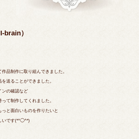
brain）
て作品制作に取り組んできました。
品を送ることができました。
インの確認など
持って制作してくれました。
もっと面白いものを作りたいと
す(*^◯^*)