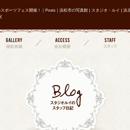
eスポーツフェス開催！｜Posts｜浜松市の写真館 | スタジオ・ルイ | 浜
区
撮影実績
会社概要