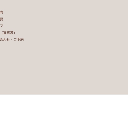
内
要
フ
（貸衣裳）
合わせ・ご予約