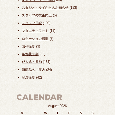
スタジオ・ルイからのお知らせ
(133)
スタッフの技術向上
(5)
スタッフ日記
(100)
マタニティフォト
(11)
ロケーション撮影
(3)
出張撮影
(3)
年賀状印刷
(32)
成人式・振袖
(161)
新商品のご案内
(24)
記念撮影
(42)
August 2026
M
T
W
T
F
S
S