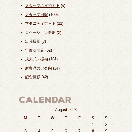
スタッフの技術向上
(5)
スタッフ日記
(100)
マタニティフォト
(11)
ロケーション撮影
(3)
出張撮影
(3)
年賀状印刷
(32)
成人式・振袖
(161)
新商品のご案内
(24)
記念撮影
(42)
August 2026
M
T
W
T
F
S
S
1
2
3
4
5
6
7
8
9