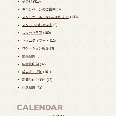
その他
(315)
キャンペーンのご案内
(89)
スタジオ・ルイからのお知らせ
(133)
スタッフの技術向上
(5)
スタッフ日記
(100)
マタニティフォト
(11)
ロケーション撮影
(3)
出張撮影
(3)
年賀状印刷
(32)
成人式・振袖
(161)
新商品のご案内
(24)
記念撮影
(42)