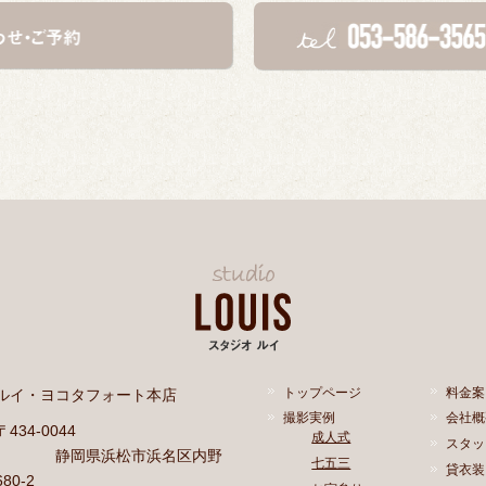
ルイ・ヨコタフォート本店
トップページ
料金案
撮影実例
会社概
〒434-0044
成人式
スタッ
静岡県浜松市浜名区内野
七五三
貸衣装
680-2