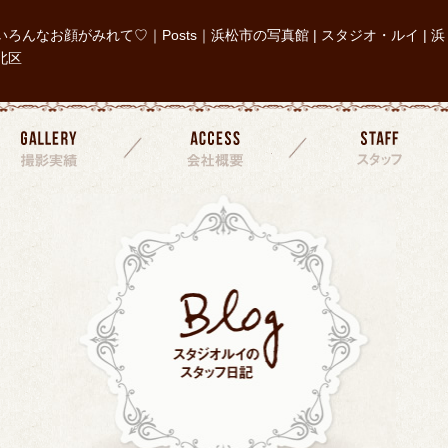
いろんなお顔がみれて♡｜Posts｜浜松市の写真館 | スタジオ・ルイ | 浜
北区
撮影実績
会社概要