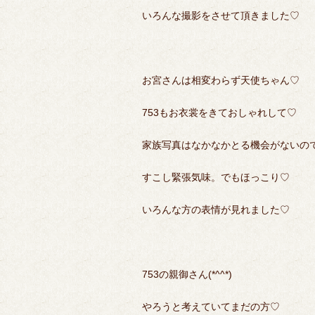
いろんな撮影をさせて頂きました♡
お宮さんは相変わらず天使ちゃん♡
753もお衣裳をきておしゃれして♡
家族写真はなかなかとる機会がないの
すこし緊張気味。でもほっこり♡
いろんな方の表情が見れました♡
753の親御さん(*^^*)
やろうと考えていてまだの方♡