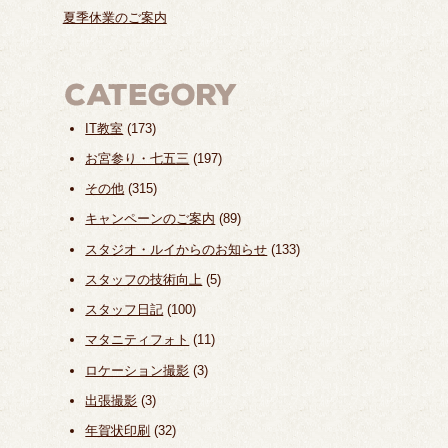
夏季休業のご案内
IT教室
(173)
お宮参り・七五三
(197)
その他
(315)
キャンペーンのご案内
(89)
スタジオ・ルイからのお知らせ
(133)
スタッフの技術向上
(5)
スタッフ日記
(100)
マタニティフォト
(11)
ロケーション撮影
(3)
出張撮影
(3)
年賀状印刷
(32)