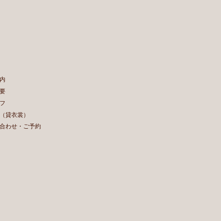
内
要
フ
（貸衣裳）
合わせ・ご予約